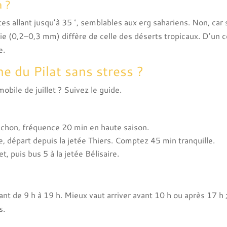
 ?
tes allant jusqu’à 35 °, semblables aux erg sahariens. Non, car
e (0,2–0,3 mm) diffère de celle des déserts tropicaux. D’un cô
e.
 du Pilat sans stress ?
bile de juillet ? Suivez le guide.
cachon, fréquence 20 min en haute saison.
, départ depuis la jetée Thiers. Comptez 45 min tranquille.
, puis bus 5 à la jetée Bélisaire.
ant de 9 h à 19 h. Mieux vaut arriver avant 10 h ou après 17 h ; 
s.