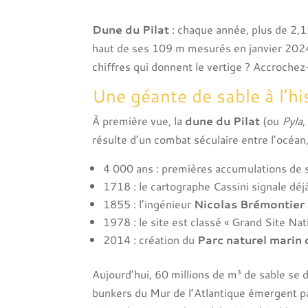
Dune du Pilat
: chaque année, plus de 2,15
haut de ses 109 m mesurés en janvier 2024,
chiffres qui donnent le vertige ? Accroch
Une géante de sable à l’h
À première vue, la
dune du Pilat
(ou
Pyla
,
résulte d’un combat séculaire entre l’océan,
4 000 ans : premières accumulations de 
1718 : le cartographe Cassini signale dé
1855 : l’ingénieur
Nicolas Brémontier
1978 : le site est classé « Grand Site Nati
2014 : création du
Parc naturel marin
Aujourd’hui, 60 millions de m³ de sable se 
bunkers du Mur de l’Atlantique émergent parf