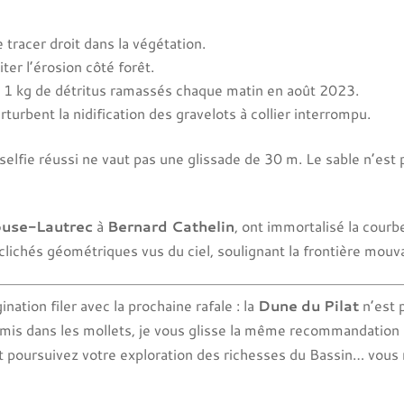
 tracer droit dans la végétation.
ter l’érosion côté forêt.
 1 kg de détritus ramassés chaque matin en août 2023.
erturbent la nidification des gravelots à collier interrompu.
selfie réussi ne vaut pas une glissade de 30 m. Le sable n’est p
ouse-Lautrec
à
Bernard Cathelin
, ont immortalisé la cour
lichés géométriques vus du ciel, soulignant la frontière mouva
ination filer avec la prochaine rafale : la
Dune du Pilat
n’est 
rmis dans les mollets, je vous glisse la même recommandation 
 poursuivez votre exploration des richesses du Bassin… vous ri