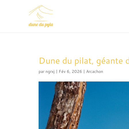
Dune du pilat, géante d
par
ngrxj
|
Fév 6, 2026
|
Arcachon