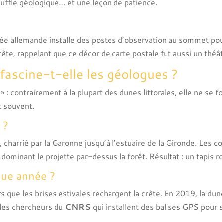
souffle géologique… et une leçon de patience.
 allemande installe des postes d’observation au sommet pour s
ête, rappelant que ce décor de carte postale fut aussi un théâtr
fascine-t-elle les géologues ?
: contrairement à la plupart des dunes littorales, elle ne se 
t souvent.
 ?
 charrié par la Garonne jusqu’à l’estuaire de la Gironde. Les c
t dominant le projette par-dessus la forêt. Résultat : un tapis r
que année ?
s que les brises estivales rechargent la crête. En 2019, la du
e les chercheurs du
CNRS
qui installent des balises GPS pour s