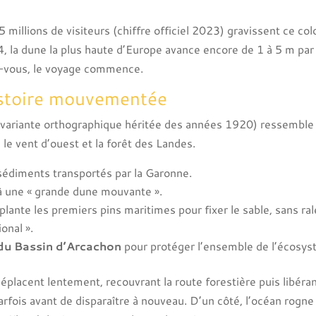
 millions de visiteurs (chiffre officiel 2023) gravissent ce co
 la dune la plus haute d’Europe avance encore de 1 à 5 m par 
ez-vous, le voyage commence.
istoire mouvementée
 variante orthographique héritée des années 1920) ressemble à 
 le vent d’ouest et la forêt des Landes.
sédiments transportés par la Garonne.
jà une « grande dune mouvante ».
plante les premiers pins maritimes pour fixer le sable, sans ral
onal ».
 du Bassin d’Arcachon
pour protéger l’ensemble de l’écosys
déplacent lentement, recouvrant la route forestière puis libér
ois avant de disparaître à nouveau. D’un côté, l’océan rogne le